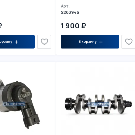
Арт.
5263946
₽
1 900 ₽
орзину
В корзину