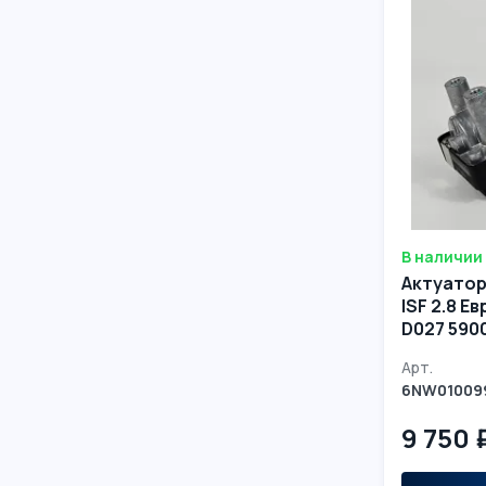
В наличии
Актуато
ISF 2.8 Евро-5 6NW
D027 590
Арт.
6NW01009
9 750 