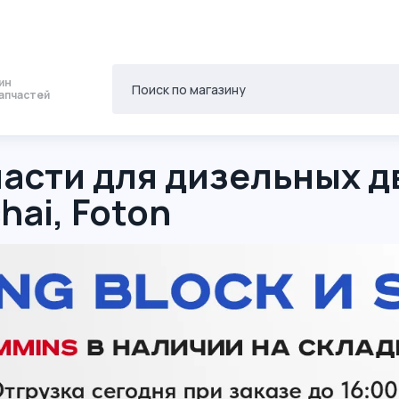
ин
апчастей
асти для дизельных д
hai, Foton