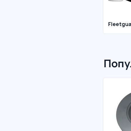
Fleetgu
Попу