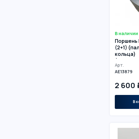
В наличии
Поршень 
(2+1) (п
кольца)
(5446506
Арт.
AE13879
2 600 
В к