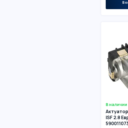
В к
В наличии
Актуато
ISF 2.8 Е
59001107