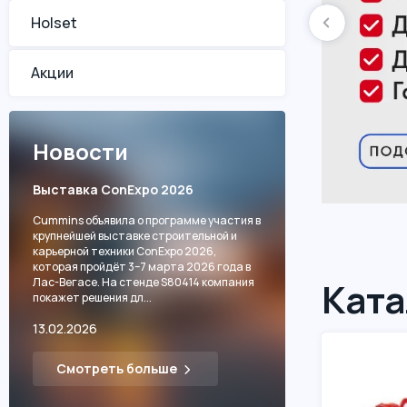
Holset
Акции
Новости
Выставка ConExpo 2026
Cummins объявила о программе участия в
крупнейшей выставке строительной и
карьерной техники ConExpo 2026,
которая пройдёт 3–7 марта 2026 года в
Ката
Лас-Вегасе. На стенде S80414 компания
покажет решения дл...
13.02.2026
Смотреть больше