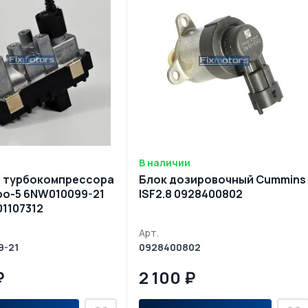
В наличии
р турбокомпрессора
Блок дозировочный Cummins
010099-21
ISF2.8 0928400802
01107312
Арт.
9-21
0928400802
₽
2 100 ₽