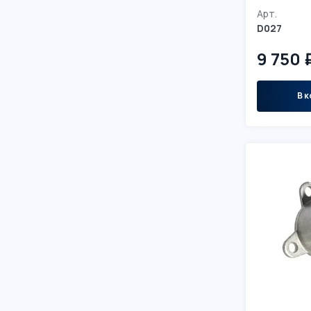
Арт.
D027
9 750 
В к