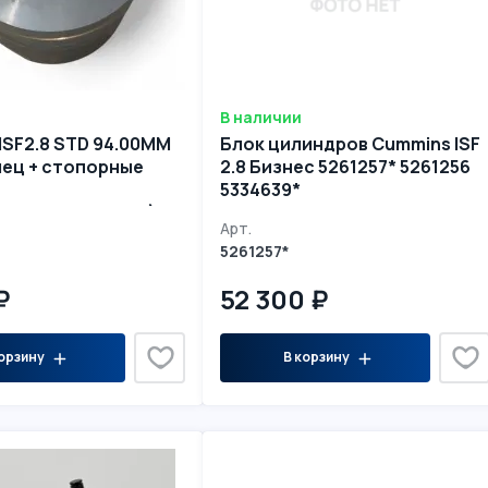
В наличии
ISF2.8 STD 94.00MM
Блок цилиндров Cummins ISF
алец + стопорные
2.8 Бизнес 5261257* 5261256
5334639*
+5257057+5311011)
Арт.
5261257*
₽
52 300 ₽
орзину
В корзину