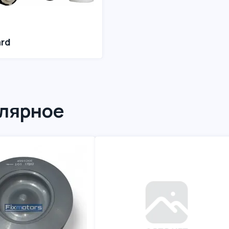
ard
лярное