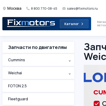
Москва
8 800 770-08-45
sales@fixmotors.ru
Магаз
Каталог
автоз
Запч
Запчасти по двигателям
Weic
Cummins
^
Weichai
^
FOTON 2.5
Fleetguard