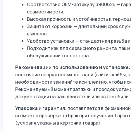
Соответствие OEM-артикулу 3900626 — гара
совместимости.
Высокая прочность и устойчивость к термоц
Защита от коррозии — длительный срок служ
выхлопа.
Удобство установки — стандартная резьба и
Подходит как для сервисного ремонта, так и
обслуживании коллектора.
Рекомендации по использованию и установке:
состояние сопряжённых деталей (гайки, шайбы, э
необходимости заменяйте комплектно, чтобы иск
Рекомендуемый момент затяжки и порядок устано
документации на ваш двигатель или автомобиль.
Упаковка и гарантия:
поставляется в фирменной 
возможна проверка на брак при получении. Гаран
(условия указаны в карточке товара).