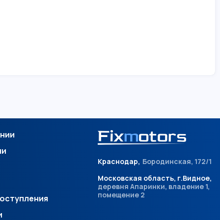
ании
ии
Краснодар,
Бородинская, 172/1
Московская область, г.Видное,
деревня Апаринки, владение 1,
помещение 2
поступления
и