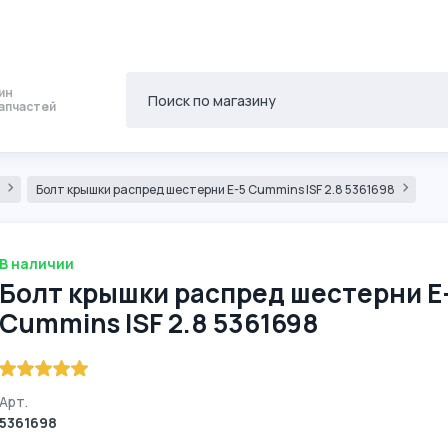
ин
апчастей
8
Болт крышки распред шестерни Е-5 Cummins ISF 2.8 5361698
В наличии
Болт крышки распред шестерни Е
Cummins ISF 2.8 5361698
Арт.
5361698