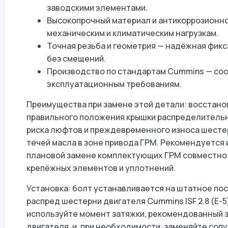
заводскими элементами.
Высокопрочный материал и антикоррозионно
механическим и климатическим нагрузкам.
Точная резьба и геометрия — надёжная фик
без смещений.
Производство по стандартам Cummins — соо
эксплуатационным требованиям.
Преимущества при замене этой детали: восстано
правильного положения крышки распределитель
риска люфтов и преждевременного износа шесте
течей масла в зоне привода ГРМ. Рекомендуется 
плановой замене комплектующих ГРМ совместно 
крепёжных элементов и уплотнений.
Установка: болт устанавливается на штатное по
распред шестерни двигателя Cummins ISF 2.8 (Е-5
используйте момент затяжки, рекомендованный 
двигателя, и, при необходимости, заменяйте со