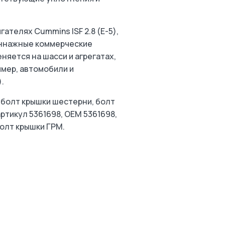
ателях Cummins ISF 2.8 (Е-5),
ннажные коммерческие
няется на шасси и агрегатах,
мер, автомобили и
.
 болт крышки шестерни, болт
артикул 5361698, OEM 5361698,
олт крышки ГРМ.