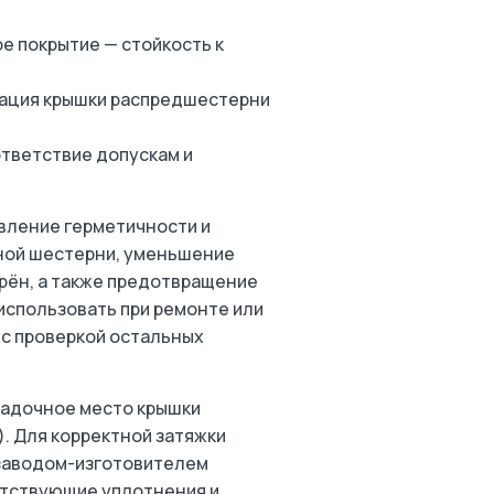
е покрытие — стойкость к
сация крышки распредшестерни
тветствие допускам и
вление герметичности и
ной шестерни, уменьшение
рён, а также предотвращение
использовать при ремонте или
с проверкой остальных
садочное место крышки
). Для корректной затяжки
заводом-изготовителем
путствующие уплотнения и