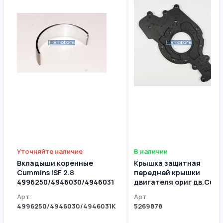
Уточняйте наличие
В наличии
Вкладыши коренные
Крышка защитная
Cummins ISF 2.8
передней крышки
4996250/4946030/4946031
двигателя ориг дв.Cum
(10шт)
ISF2,8 5269878 / 525302
Арт.
Арт.
4996250/4946030/4946031К
5269878