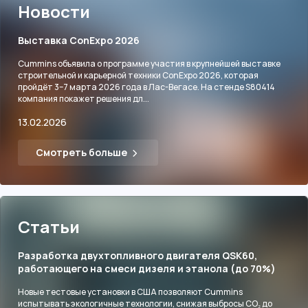
Новости
Выставка ConExpo 2026
Cummins объявила о программе участия в крупнейшей выставке
строительной и карьерной техники ConExpo 2026, которая
пройдёт 3–7 марта 2026 года в Лас-Вегасе. На стенде S80414
компания покажет решения дл...
13.02.2026
Смотреть больше
Статьи
Разработка двухтопливного двигателя QSK60,
работающего на смеси дизеля и этанола (до 70%)
Новые тестовые установки в США позволяют Cummins
испытывать экологичные технологии, снижая выбросы CO₂ до