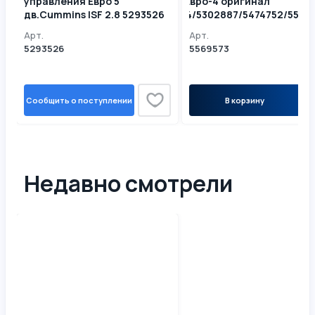
управления Евро 5
ISF2,8 Евро-4 оригинал
дв.Cummins ISF 2.8 5293526
5274914/5302887/5474752/5569
5293527
Арт.
Арт.
5293526
5569573
Сообщить о поступлении
В корзину
Недавно смотрели