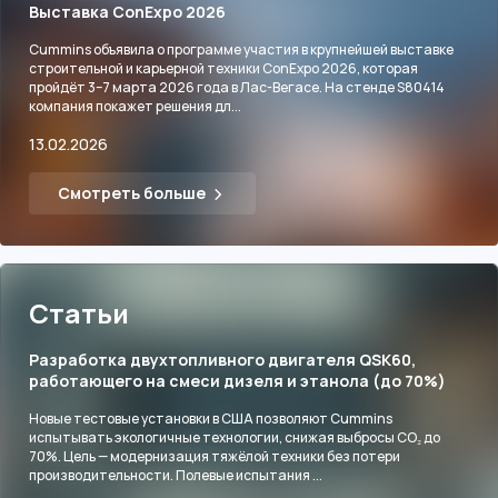
Выставка ConExpo 2026
Cummins объявила о программе участия в крупнейшей выставке
строительной и карьерной техники ConExpo 2026, которая
пройдёт 3–7 марта 2026 года в Лас-Вегасе. На стенде S80414
компания покажет решения дл...
13.02.2026
Смотреть больше
Статьи
Разработка двухтопливного двигателя QSK60,
работающего на смеси дизеля и этанола (до 70%)
Новые тестовые установки в США позволяют Cummins
испытывать экологичные технологии, снижая выбросы CO₂ до
70%. Цель — модернизация тяжёлой техники без потери
производительности. Полевые испытания ...