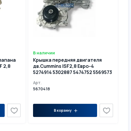
В наличии
лапана
Крышка передняя двигателя
F 2,8
дв.Cummins ISF2,8 Евро-4
5274914 5302887 5474752 5569573
5670418
Арт.
5670418
В корзину