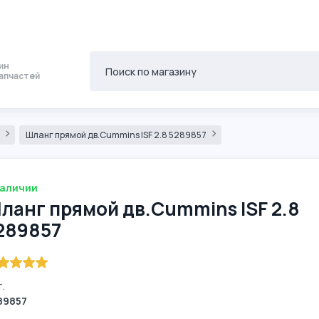
ин
апчастей
8
Шланг прямой дв.Cummins ISF 2.8 5289857
наличии
ланг прямой дв.Cummins ISF 2.8
289857
.
89857