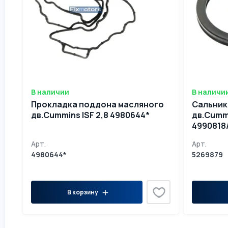
В наличии
В наличи
Прокладка поддона масляного
Сальник
дв.Cummins ISF 2,8 4980644*
дв.Cummi
4990818
Арт.
Арт.
4980644*
5269879
В корзину