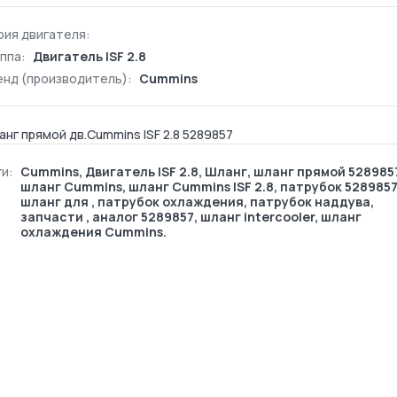
рия двигателя:
ппа:
Двигатель ISF 2.8
енд (производитель):
Cummins
нг прямой дв.Cummins ISF 2.8 5289857
и:
Cummins
,
Двигатель ISF 2.8
,
Шланг
, шланг прямой 528985
шланг Cummins, шланг Cummins ISF 2.8, патрубок 5289857
шланг для , патрубок охлаждения, патрубок наддува,
запчасти , аналог 5289857, шланг intercooler, шланг
охлаждения Cummins.