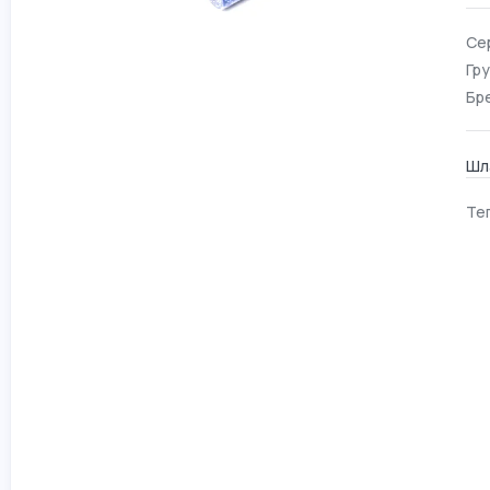
Се
Гру
Бр
Шла
Тег