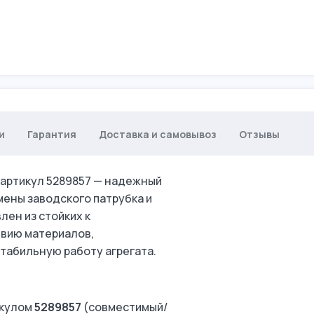
и
Гарантия
Доставка и самовывоз
Отзывы
, артикул 5289857 — надежный
ены заводского патрубка и
ен из стойких к
вию материалов,
табильную работу агрегата.
икулом
5289857
(совместимый/