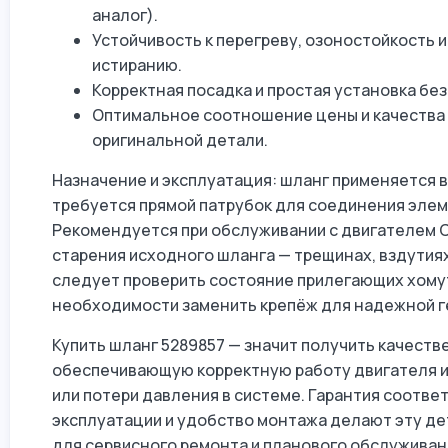
аналог).
Устойчивость к перегреву, озоностойкость 
истиранию.
Корректная посадка и простая установка без
Оптимальное соотношение цены и качества
оригинальной детали.
Назначение и эксплуатация: шланг применяется в
требуется прямой патрубок для соединения эле
Рекомендуется при обслуживании с двигателем Cu
старения исходного шланга — трещинах, вздутиях
следует проверить состояние прилегающих хомут
необходимости заменить крепёж для надежной г
Купить шланг 5289857 — значит получить качеств
обеспечивающую корректную работу двигателя 
или потери давления в системе. Гарантия соотв
эксплуатации и удобство монтажа делают эту д
для сервисного ремонта и планового обслуживан