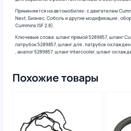
Применяется на автомобилях: с двигателем Cummi
Next, Бизнес, Соболь и другие модификации , об
Cummins ISF 2.8).
Ключевые слова: шланг прямой 5289857, шланг Cum
патрубок 5289857, шланг для , патрубок охлажден
, аналог 5289857, шланг intercooler, шланг охлаж
Похожие товары