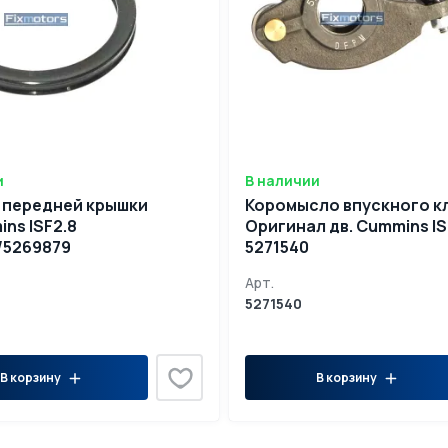
и
В наличии
 передней крышки
Коромысло впускного к
ns ISF2.8
Оригинал дв. Cummins IS
/5269879
5271540
Арт.
5271540
В корзину
В корзину