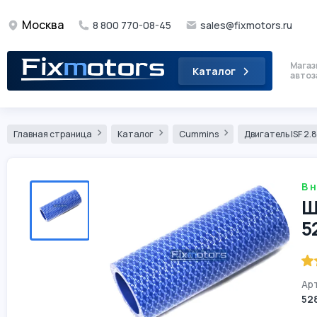
Москва
8 800 770-08-45
sales@fixmotors.ru
Магаз
Каталог
автоз
Главная страница
Каталог
Cummins
Двигатель ISF 2.
В 
Ш
5
Арт
52