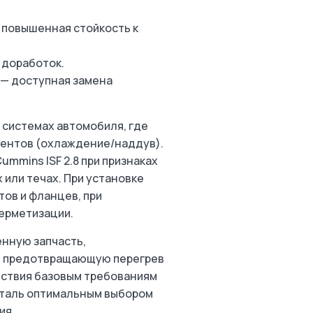
и повышенная стойкость к
 доработок.
 — доступная замена
 системах автомобиля, где
ментов (охлаждение/наддув).
mmins ISF 2.8 при признаках
 или течах. При установке
ов и фланцев, при
ерметизации.
енную запчасть,
и предотвращающую перегрев
етствия базовым требованиям
еталь оптимальным выбором
ия.