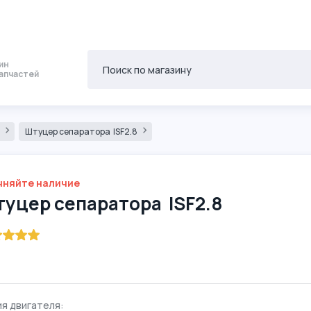
ин
апчастей
8
Штуцер сепаратора ISF2.8
чняйте наличие
уцер сепаратора ISF2.8
я двигателя: