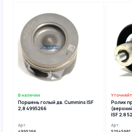
В наличии
Уточняйт
Поршень голый дв. Cummins ISF
Ролик п
2,8 4995266
(верхний
ISF 2.8 
Арт.
Арт.
4995266
5254598*