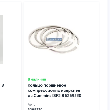
В наличии
.8
Кольцо поршневое
компрессионное верхнее
дв.Cummins ISF2.8 5269330
Арт.
5269330