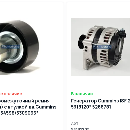
е наличие
В наличии
ромежуточный ремня
Генератор Cummins ISF 2
) с втулкой дв.Cummins
5318120* 5266781
5254598/5309066*
Арт.
5318120*