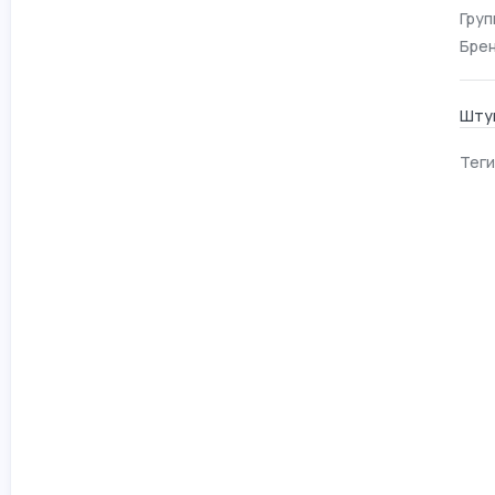
Груп
Брен
Штуц
Теги