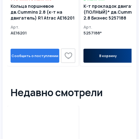
Кольца поршневое
К-т прокладок двигате
дв.Cummins 2.8 (к-т на
(ПОЛНЫЙ)* дв.Cummins 
двигатель) R1 Atrac AE16201
2.8 Бизнес 5257188
DP05651195* 52571871
Арт.
Арт.
AE16201
5257188*
Сообщить о поступлении
В корзину
Недавно смотрели