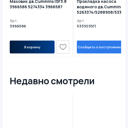
Маховик дв.Cummins ISF3.8
Прокладка насоса
3966586 5274334 3966587
водяного дв.Cummins IS
5263374/5288908/53330
Арт.
Арт.
3966586
5333035П
В корзину
Сообщить о поступлении
Недавно смотрели