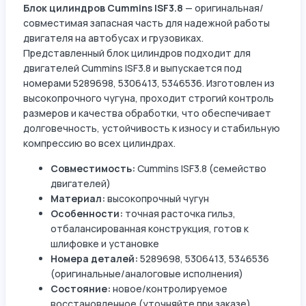
Блок цилиндров Cummins ISF3.8
— оригинальная/
совместимая запасная часть для надежной работы
двигателя на автобусах и грузовиках.
Представленный блок цилиндров подходит для
двигателей Cummins ISF3.8 и выпускается под
номерами 5289698, 5306413, 5346536. Изготовлен из
высокопрочного чугуна, проходит строгий контроль
размеров и качества обработки, что обеспечивает
долговечность, устойчивость к износу и стабильную
компрессию во всех цилиндрах.
Совместимость:
Cummins ISF3.8 (семейство
двигателей)
Материал:
высокопрочный чугун
Особенности:
точная расточка гильз,
отбалансированная конструкция, готов к
шлифовке и установке
Номера деталей:
5289698, 5306413, 5346536
(оригинальные/аналоговые исполнения)
Состояние:
новое/контролируемое
восстановленное (уточняйте при заказе)