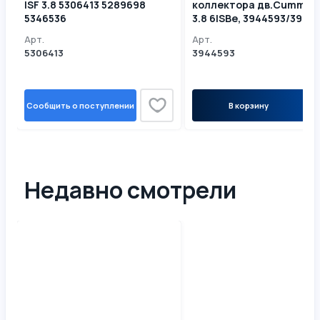
ISF 3.8 5306413 5289698
коллектора дв.Cummins
5346536
3.8 6ISBe, 3944593/39014
3901448
Арт.
Арт.
5306413
3944593
Сообщить о поступлении
В корзину
Недавно смотрели