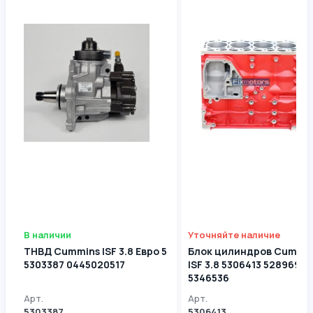
В наличии
Уточняйте наличие
ТНВД Cummins ISF 3.8 Евро 5
Блок цилиндров Cummi
5303387 0445020517
ISF 3.8 5306413 5289698
5346536
Арт.
Арт.
5303387
5306413