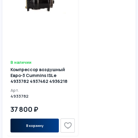
В наличии
Компрессор воздушный
Евро-3 Cummins ISLe
4933782 4937462 4936218
3943980 3944525 3948846
Арт.
5286677
4933782
37 800 ₽
В корзину