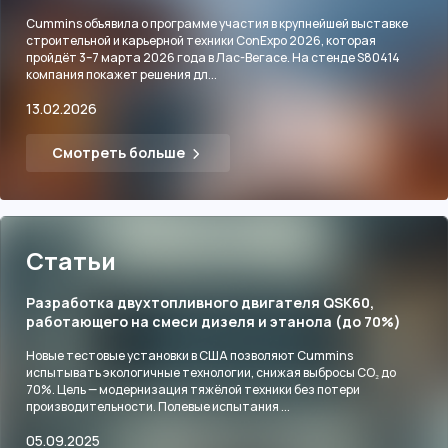
Cummins объявила о программе участия в крупнейшей выставке
строительной и карьерной техники ConExpo 2026, которая
пройдёт 3–7 марта 2026 года в Лас-Вегасе. На стенде S80414
компания покажет решения дл...
13.02.2026
Смотреть больше
Статьи
Разработка двухтопливного двигателя QSK60,
работающего на смеси дизеля и этанола (до 70%)
Новые тестовые установки в США позволяют Cummins
испытывать экологичные технологии, снижая выбросы CO₂ до
70%. Цель — модернизация тяжёлой техники без потери
производительности. Полевые испытания ...
05.09.2025