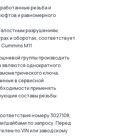
работанные резьба и
люфтов и равномерного
талостным разрушениям,
рах и оборотах, соответствует
 Cummins M11
ршневой группы производить
ы являются однократного
намометрического ключа,
анные в сервисной
обходимости применять
рующие составы резьбы
соответствия номеру 3027108;
ми/шайбами по запросу. Перед
елем по VIN или заводскому