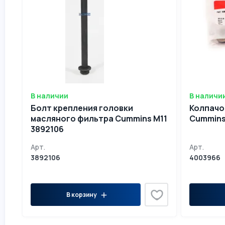
В наличии
В наличи
Болт крепления головки
Колпачо
масляного фильтра Cummins М11
3892106
Арт.
Арт.
3892106
4003966
В корзину