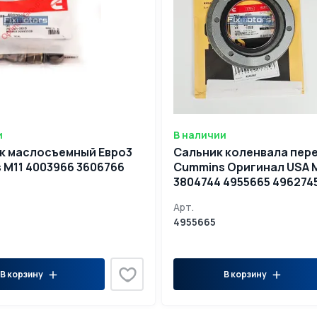
и
В наличии
к маслосъемный Евро3
Сальник коленвала пер
Cummins M11 4003966 3606766
Cummins Оригинал USA 
3804744 4955665 496274
Арт.
4955665
В корзину
В корзину