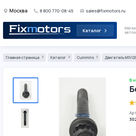
Москва
8 800 770-08-45
sales@fixmotors.ru
Магаз
Каталог
автоз
Главная страница
Каталог
Cummins
Двигатель М11/QS
В 
Б
Арт
30