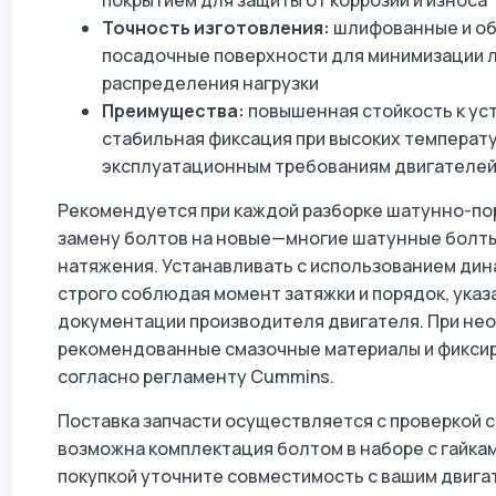
покрытием для защиты от коррозии и износа
Точность изготовления:
шлифованные и об
посадочные поверхности для минимизации 
распределения нагрузки
Преимущества:
повышенная стойкость к ус
стабильная фиксация при высоких температу
эксплуатационным требованиям двигателей
Рекомендуется при каждой разборке шатунно-по
замену болтов на новые—многие шатунные болт
натяжения. Устанавливать с использованием ди
строго соблюдая момент затяжки и порядок, указ
документации производителя двигателя. При не
рекомендованные смазочные материалы и фикси
согласно регламенту Cummins.
Поставка запчасти осуществляется с проверкой 
возможна комплектация болтом в наборе с гайка
покупкой уточните совместимость с вашим двигат