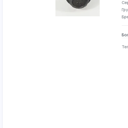
Се
Гру
Бр
Бо
Тег