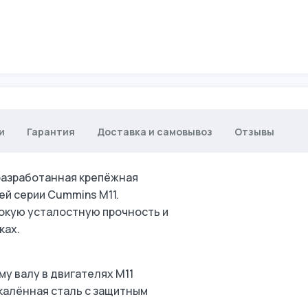
и
Гарантия
Доставка и самовывоз
Отзывы
разработанная крепёжная
й серии Cummins M11.
окую усталостную прочность и
ках.
у валу в двигателях M11
калённая сталь с защитным