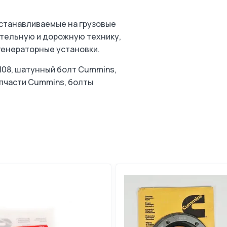
устанавливаемые на грузовые
ительную и дорожную технику,
генераторные установки.
108, шатунный болт Cummins,
запчасти Cummins, болты