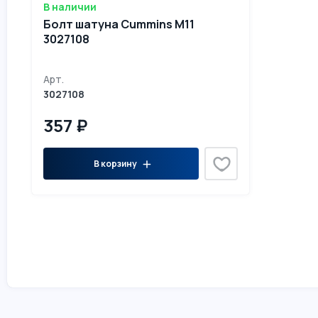
В наличии
Болт шатуна Cummins M11
3027108
Арт.
3027108
357 ₽
В корзину