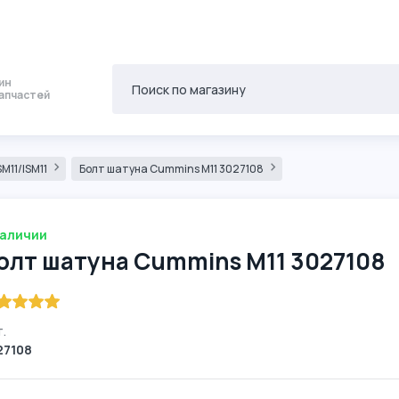
ин
апчастей
M11/ISM11
Болт шатуна Cummins M11 3027108
наличии
олт шатуна Cummins M11 3027108
.
27108