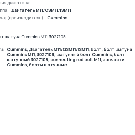
рия двигателя:
ппа:
Двигатель М11/QSM11/ISM11
енд (производитель):
Cummins
лт шатуна Cummins M11 3027108
и:
Cummins
,
Двигатель М11/QSM11/ISM11
,
Болт
, болт шатуна
Cummins M11, 3027108, шатунный болт Cummins, болт
шатунный 3027108, connecting rod bolt M11, запчасти
Cummins, болты шатунные