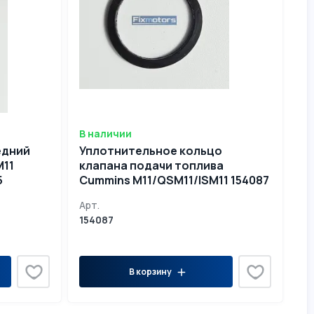
В наличии
едний
Уплотнительное кольцо
M11
клапана подачи топлива
5
Cummins М11/QSM11/ISM11 154087
Арт.
154087
В корзину