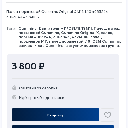
Палец поршневой Cummins Original X M11, L10 4083244
3063843 4374086
Теги:
Cummins
,
Двигатель М11/QSM11/ISM11
,
Палец
, палец
поршневой Cummins, Cummins Original X, палец
поршня 4083244, 3063843, 4374086, палец
поршневой M11, палец поршневой L10, OEM Cummins,
запчасти для Cummins, шатунно-поршневая группа.
3 800 ₽
Самовывоз сегодня
Идёт расчёт доставки...
В корзину