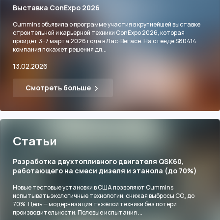
Выставка ConExpo 2026
Cummins объявила о программе участия в крупнейшей выставке
строительной и карьерной техники ConExpo 2026, которая
пройдёт 3–7 марта 2026 года в Лас-Вегасе. На стенде S80414
компания покажет решения дл...
13.02.2026
Смотреть больше
Статьи
Разработка двухтопливного двигателя QSK60,
работающего на смеси дизеля и этанола (до 70%)
Новые тестовые установки в США позволяют Cummins
испытывать экологичные технологии, снижая выбросы CO₂ до
70%. Цель — модернизация тяжёлой техники без потери
производительности. Полевые испытания ...