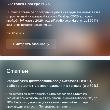
Выставка ConExpo 2026
Cummins объявила о программе участия в крупнейшей выставке
строительной и карьерной техники ConExpo 2026, которая
пройдёт 3–7 марта 2026 года в Лас-Вегасе. На стенде S80414
компания покажет решения дл...
13.02.2026
Смотреть больше
Статьи
Разработка двухтопливного двигателя QSK60,
работающего на смеси дизеля и этанола (до 70%)
Новые тестовые установки в США позволяют Cummins
испытывать экологичные технологии, снижая выбросы CO₂ до
70%. Цель — модернизация тяжёлой техники без потери
производительности. Полевые испытания ...