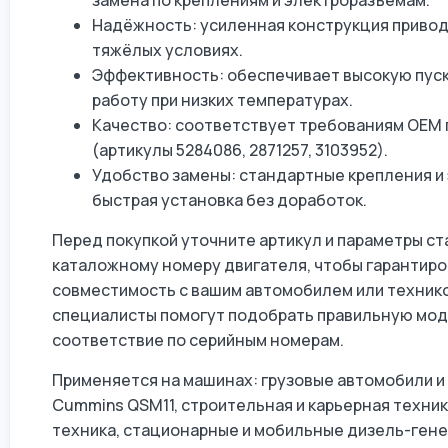
замена по креплениям и электроразъёмам.
Надёжность: усиленная конструкция привода
тяжёлых условиях.
Эффективность: обеспечивает высокую пус
работу при низких температурах.
Качество: соответствует требованиям OEM 
(артикулы 5284086, 2871257, 3103952).
Удобство замены: стандартные крепления и
быстрая установка без доработок.
Перед покупкой уточните артикул и параметры ста
каталожному номеру двигателя, чтобы гарантир
совместимость с вашим автомобилем или техник
специалисты помогут подобрать правильную мод
соответствие по серийным номерам.
Применяется на машинах: грузовые автомобили и
Cummins QSM11, строительная и карьерная техни
техника, стационарные и мобильные дизель-гене