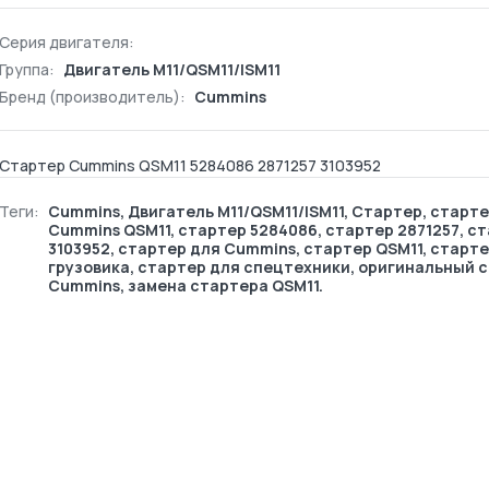
Серия двигателя:
Группа:
Двигатель М11/QSM11/ISM11
Бренд (производитель):
Cummins
Стартер Cummins QSM11 5284086 2871257 3103952
Теги:
Cummins
,
Двигатель М11/QSM11/ISM11
,
Стартер
, старт
Cummins QSM11, стартер 5284086, стартер 2871257, с
3103952, стартер для Cummins, стартер QSM11, старте
грузовика, стартер для спецтехники, оригинальный 
Cummins, замена стартера QSM11.