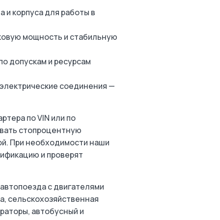
 и корпуса для работы в
ковую мощность и стабильную
по допускам и ресурсам
 электрические соединения —
ртерa по VIN или по
овать стопроцентную
ой. При необходимости наши
ификацию и проверят
 автопоезда с двигателями
ка, сельскохозяйственная
раторы, автобусный и