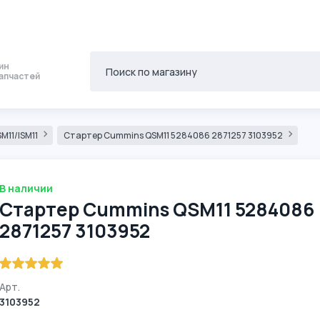
ин
апчастей
M11/ISM11
Стартер Cummins QSM11 5284086 2871257 3103952
В наличии
Стартер Cummins QSM11 5284086
2871257 3103952
Арт.
3103952