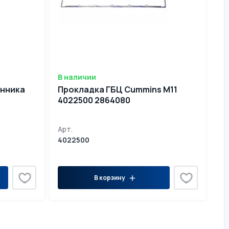
В наличии
енника
Прокладка ГБЦ Cummins M11
4022500 2864080
Арт.
4022500
В корзину