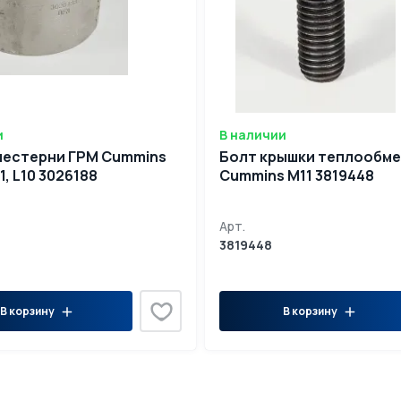
и
В наличии
шестерни ГРМ Cummins
Болт крышки теплообм
1, L10 3026188
Cummins M11 3819448
Арт.
3819448
В корзину
В корзину