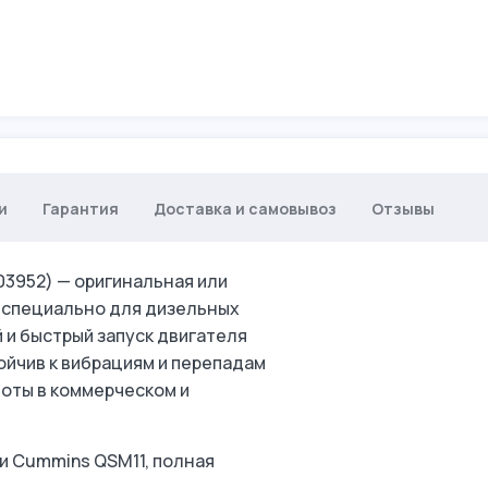
и
Гарантия
Доставка и самовывоз
Отзывы
103952) — оригинальная или
 специально для дизельных
 и быстрый запуск двигателя
ойчив к вибрациям и перепадам
боты в коммерческом и
и Cummins QSM11, полная