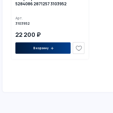
5284086 2871257 3103952
Арт.
3103952
22 200 ₽
В корзину