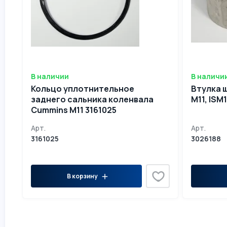
В наличии
В наличи
Кольцо уплотнительное
Втулка 
заднего сальника коленвала
M11, ISM1
Cummins M11 3161025
Арт.
Арт.
3161025
3026188
В корзину