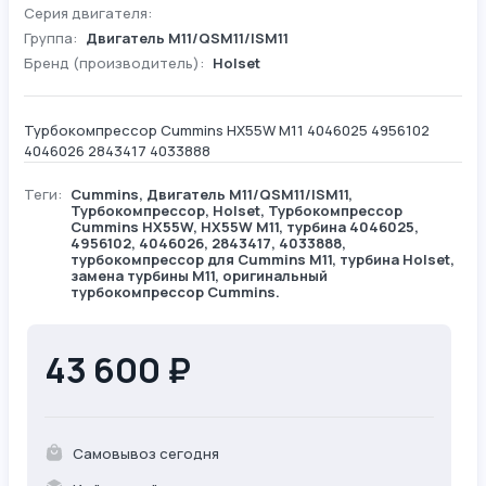
Серия двигателя:
Группа:
Двигатель М11/QSM11/ISM11
Бренд (производитель):
Holset
Турбокомпрессор Cummins HX55W M11 4046025 4956102
4046026 2843417 4033888
Теги:
Cummins
,
Двигатель М11/QSM11/ISM11
,
Турбокомпрессор
,
Holset
, Турбокомпрессор
Cummins HX55W, HX55W M11, турбина 4046025,
4956102, 4046026, 2843417, 4033888,
турбокомпрессор для Cummins M11, турбина Holset,
замена турбины M11, оригинальный
турбокомпрессор Cummins.
43 600 ₽
Самовывоз сегодня