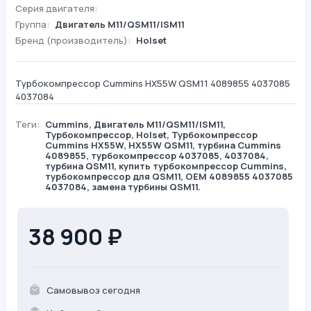
Серия двигателя:
Группа:
Двигатель М11/QSM11/ISM11
Бренд (производитель):
Holset
Турбокомпрессор Cummins HX55W QSM11 4089855 4037085
4037084
Теги:
Cummins
,
Двигатель М11/QSM11/ISM11
,
Турбокомпрессор
,
Holset
, Турбокомпрессор
Cummins HX55W, HX55W QSM11, турбина Cummins
4089855, турбокомпрессор 4037085, 4037084,
турбина QSM11, купить турбокомпрессор Cummins,
турбокомпрессор для QSM11, OEM 4089855 4037085
4037084, замена турбины QSM11.
38 900 ₽
Самовывоз сегодня