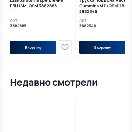
Шайба болта крепления
Трубка поддона маслян
ГБЦ ISM, QSM 3882885
Cummins М11/QSM11/ISM1
3882346
Арт.
Арт.
3882885
3882346
В корзину
В корзину
Недавно смотрели