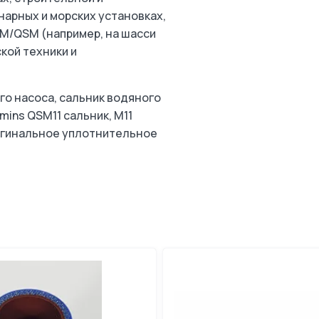
нарных и морских установках,
SM/QSM (например, на шасси
ой техники и
о насоса, сальник водяного
ins QSM11 сальник, M11
оригинальное уплотнительное