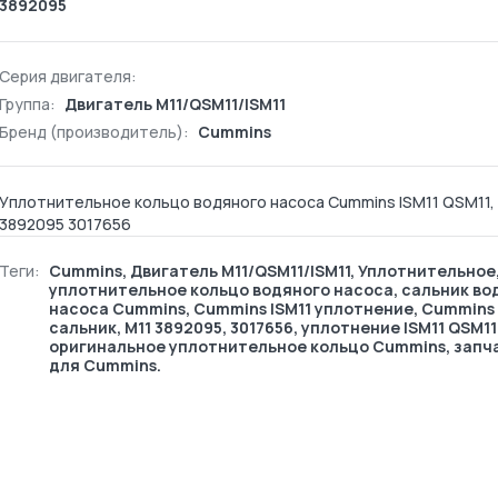
3892095
Серия двигателя:
Группа:
Двигатель М11/QSM11/ISM11
Бренд (производитель):
Cummins
Уплотнительное кольцо водяного насоса Cummins ISM11 QSM11,
3892095 3017656
Теги:
Cummins
,
Двигатель М11/QSM11/ISM11
,
Уплотнительное
уплотнительное кольцо водяного насоса, сальник во
насоса Cummins, Cummins ISM11 уплотнение, Cummins
сальник, M11 3892095, 3017656, уплотнение ISM11 QSM11 
оригинальное уплотнительное кольцо Cummins, запч
для Cummins.