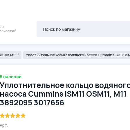
ин
апчастей
M11/ISM11
Уплотнительное кольцо водяного насоса Cummins ISM11 QSM
В наличии
Уплотнительное кольцо водяног
насоса Cummins ISM11 QSM11, M11
3892095 3017656
Арт.