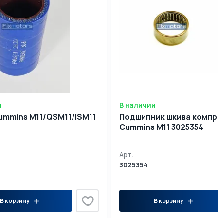
и
В наличии
ummins М11/QSM11/ISM11
Подшипник шкива комп
Cummins М11 3025354
Арт.
3025354
В корзину
В корзину