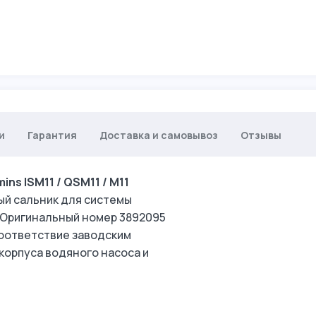
и
Гарантия
Доставка и самовывоз
Отзывы
s ISM11 / QSM11 / M11
ый сальник для системы
 Оригинальный номер 3892095
соответствие заводским
орпуса водяного насоса и