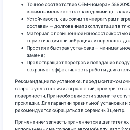
Точное соответствие OEM-номерам 3892095 
взаимозаменяемость с заводскими деталям
Устойчивость к высоким температурам и а
составам — долговечная эксплуатация в тя
Материал с повышенной износостойкостью 
герметизация при вибрациях и перепадах да
Простая и быстрая установка — минимальное
замене;
Предотвращает перегрев и попадание возду
сохраняет эффективность работы двигателя
Рекомендации по установке: перед монтажом оч
старого уплотнения и загрязнений, проверьте со
поверхности. При необходимости замените сопу
прокладки. Для гарантии правильной установки 
рекомендуется обращаться в сервисный центр.
Применение: запчасть применяется в двигателях C
используемых на грузовых автомобилях, автобуса