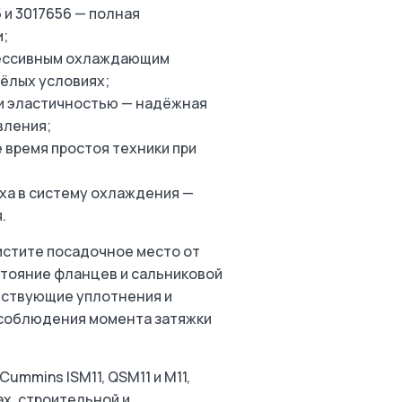
и 3017656 — полная
и;
грессивным охлаждающим
жёлых условиях;
и эластичностью — надёжная
вления;
 время простоя техники при
ха в систему охлаждения —
.
истите посадочное место от
стояние фланцев и сальниковой
тствующие уплотнения и
и соблюдения момента затяжки
ummins ISM11, QSM11 и M11,
х, строительной и