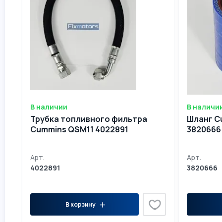
В наличии
В наличи
Трубка топливного фильтра
Шланг C
Cummins QSM11 4022891
3820666
Арт.
Арт.
4022891
3820666
В корзину