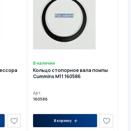
В наличии
рессора
Кольцо стопорное вала помпы
Cummins M11 160586
Арт.
160586
В корзину