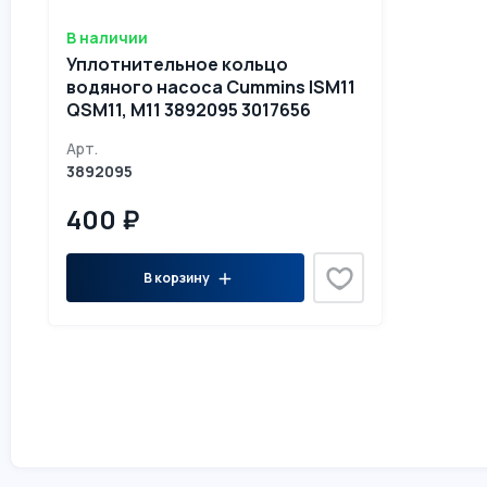
В наличии
Уплотнительное кольцо
водяного насоса Cummins ISM11
QSM11, M11 3892095 3017656
Арт.
3892095
400 ₽
В корзину