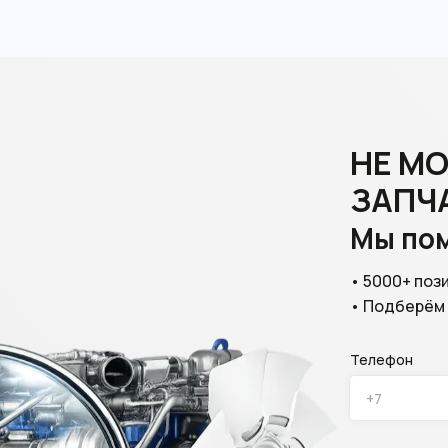
НЕ М
ЗАПЧ
Мы по
• 5000+ поз
• Подберём п
Телефон