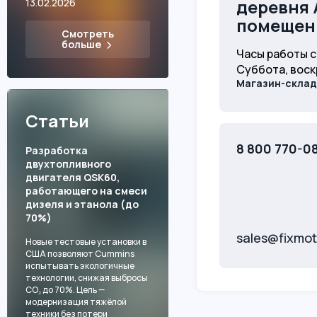
деревня 
13.02.2026
помещен
Смотреть
больше
Часы работы с 
Суббота, воск
Магазин-склад
Статьи
8 800 770-0
Разработка
двухтопливного
двигателя QSK60,
работающего на смеси
дизеля и этанола (до
70%)
sales@fixmot
Новые тестовые установки в
США позволяют Cummins
испытывать экологичные
технологии, снижая выбросы
CO₂ до 70%. Цель —
модернизация тяжёлой
техники без потери