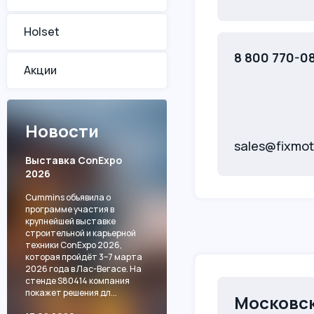
Holset
8 800 770-0
Акции
Новости
sales@fixmot
Выставка ConExpo
2026
Cummins объявила о
программе участия в
крупнейшей выставке
строительной и карьерной
техники ConExpo 2026,
которая пройдёт 3–7 марта
2026 года в Лас-Вегасе. На
стенде S80414 компания
покажет решения дл...
Московск