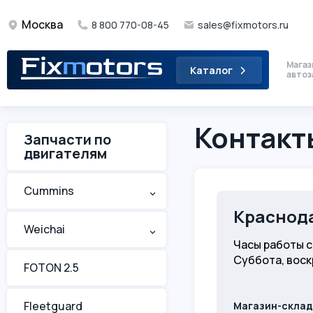
Москва
8 800 770-08-45
sales@fixmotors.ru
Магаз
Каталог
автоз
Контакт
Запчасти по
двигателям
Cummins
^
Краснод
Weichai
^
Часы работы с 
Суббота, воск
FOTON 2.5
Fleetguard
Магазин-склад