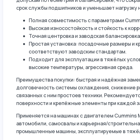
допускам по геометрии и балансировке, что сокр
срок службы подшипников и уменьшает нагрузку 
Полная совместимость с параметрами Cummin
Высокая износостойкость и стойкость к корр
Точная центровка и заводская балансировк
Простая установка: посадочные размеры и 
соответствуют заводским стандартам.
Подходит для эксплуатации в тяжёлых усло
высокие температуры, агрессивная среда.
Преимущества покупки: быстрая и надёжная заме
долговечность системы охлаждения, снижение ри
связанных с ним простоев техники. Рекомендует
поверхности и крепёжные элементы при каждой з
Применяется на машинах с двигателем Cummins M
автомобили, самосвалы и карьерная/строительна
промышленные машины, эксплуатируемые в тяжёл