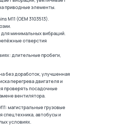
ащает вибрации, увеличивает
на приводные элементы.
s M11 (OEM 3103513).
озии.
а для минимальных вибраций.
крепёжные отверстия
виях: длительные пробеги,
на без доработок, улучшенная
ска перегрева двигателя и
ся проверять посадочные
амене вентилятора.
11: магистральные грузовые
я спецтехника, автобусы и
ых условиях.