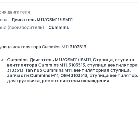
рия двигателя:
ппа:
Двигатель М11/QSM11/ISM11
енд (производитель):
Cummins
упица вентилятора Cummins M11 3103513
и:
Cummins
,
Двигатель М11/QSM11/ISM11
,
Ступица
, ступица
вентилятора Cummins M11, 3103513, ступица вентилятора
3103513, fan hub Cummins M11, вентиляторная ступица,
запчасти Cummins M11, OEM 3103513, ступица вентилятор
для грузовика, ремонт системы охлаждения.