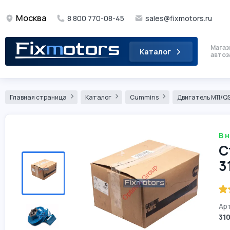
Москва
8 800 770-08-45
sales@fixmotors.ru
Магаз
Каталог
автоз
Главная страница
Каталог
Cummins
Двигатель М11/QS
В 
С
3
Арт
31