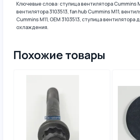
Ключевые слова: ступица вентилятора Cummins M1
вентилятора 3103513, fan hub Cummins M11, венти
Cummins M11, OEM 3103513, ступица вентилятора 
охлаждения.
Похожие товары