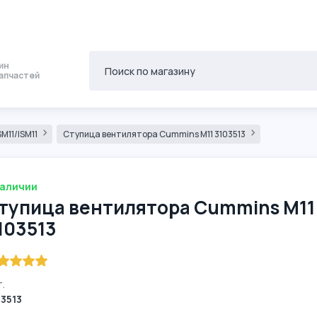
ин
апчастей
M11/ISM11
Ступица вентилятора Cummins M11 3103513
наличии
тупица вентилятора Cummins M11
103513
.
03513