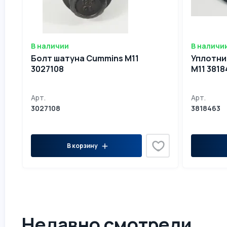
В наличии
В наличи
Болт шатуна Cummins M11
Уплотни
3027108
M11 3818
Арт.
Арт.
3027108
3818463
В корзину
Недавно смотрели