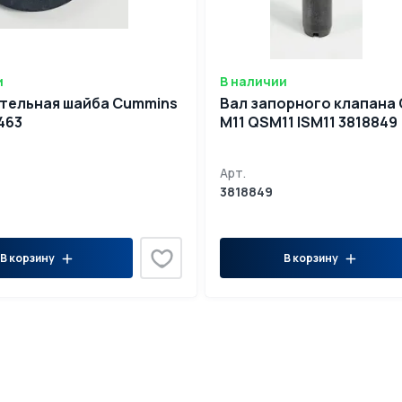
и
В наличии
тельная шайба Cummins
Вал запорного клапана
463
М11 QSM11 ISM11 3818849
Арт.
3818849
В корзину
В корзину