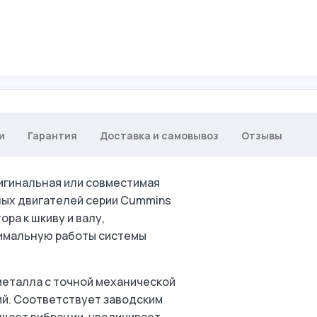
и
Гарантия
Доставка и самовывоз
Отзывы
игинальная или совместимая
ных двигателей серии Cummins
ра к шкиву и валу,
имальную работы системы
металла с точной механической
ий. Соответствует заводским