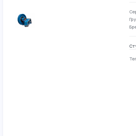
Се
Гру
Бр
Ст
Тег