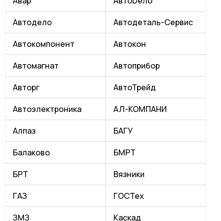
Авар
АвтоDeло
Автодело
Автодеталь-Сервис
Автокомпонент
Автокон
Автомагнат
Автоприбор
Авторг
АвтоТрейд
Автоэлектроника
АЛ-КОМПАНИ
Алпаз
БАГУ
Балаково
БМРТ
БРТ
Вязники
ГАЗ
ГОСТех
ЗМЗ
Каскад