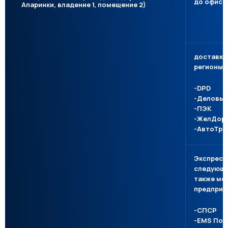
до офиса
Апаринки, владение 1, помещение 2)
доставка
регионы 
-DPD
-Деловые
-ПЭК
-ЖелДор
-АвтоТре
Экспресс
следующи
также мо
предприя
-СПСР
-EMS Поч