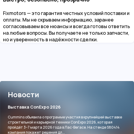
Fixmotors — это гарантия честных условий поставки и
оплаты. Мы не скрываем информацию, заранее
согласовываем все нюансы и всегда готовы ответить
на любые вопросы. Вы получаете не только запчасти,
но и уверенность в надёжности сделки.
Новости
Выставка ConExpo 2026
Cummins объявила о программе участия в крупнейшей выставке
строительной и карьерной техники ConExpo 2026, которая
пройдёт 3–7 марта 2026 года в Лас-Вегасе. На стенде S80414
компания покажет решения дл...