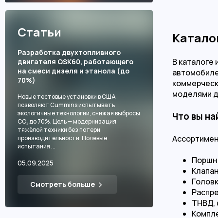
Статьи
Катало
Разработка двухтопливного
В каталоге
двигателя QSK60, работающего
на смеси дизеля и этанола (до
автомобиле
70%)
коммерческ
моделями д
Новые тестовые установки в США
позволяют Cummins испытывать
экологичные технологии, снижая выбросы
Что вы на
CO₂ до 70%. Цель — модернизация
тяжёлой техники без потери
Ассортимен
производительности. Полевые
испытания ...
Поршни
05.09.2025
Клапан
Головк
Смотреть больше
Распре
ТНВД, 
Компле