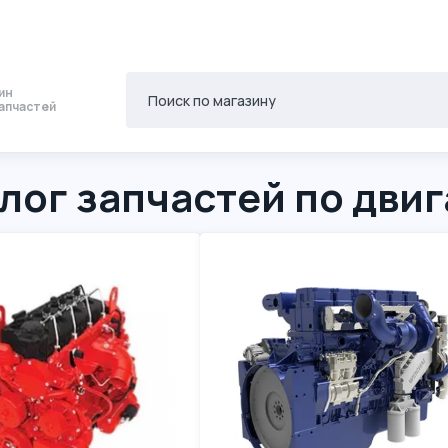
ин
апчастей
лог запчастей по дви