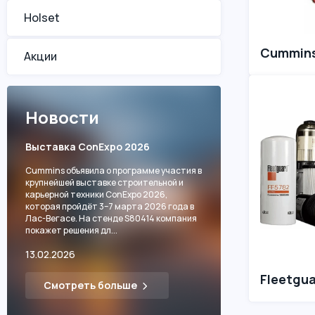
Holset
Cummin
Акции
Новости
Выставка ConExpo 2026
Cummins объявила о программе участия в
крупнейшей выставке строительной и
карьерной техники ConExpo 2026,
которая пройдёт 3–7 марта 2026 года в
Лас-Вегасе. На стенде S80414 компания
покажет решения дл...
13.02.2026
Fleetgu
Смотреть больше