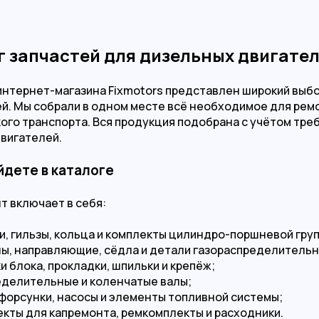
г запчастей для дизельных двигате
 интернет-магазина Fixmotors представлен широкий выб
й. Мы собрали в одном месте всё необходимое для рем
ого транспорта. Вся продукция подобрана с учётом тр
вигателей.
йдете в каталоге
т включает в себя:
, гильзы, кольца и комплекты цилиндро-поршневой гру
ы, направляющие, сёдла и детали газораспределительн
и блока, прокладки, шпильки и крепёж;
делительные и коленчатые валы;
форсунки, насосы и элементы топливной системы;
кты для капремонта, ремкомплекты и расходники.