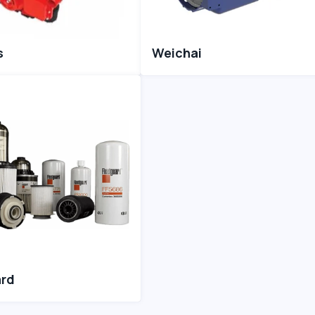
s
Weichai
ard