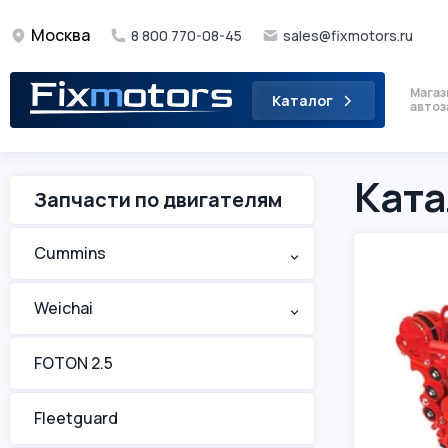
Москва
8 800 770-08-45
sales@fixmotors.ru
Магаз
Каталог
автоз
Ката
Запчасти по двигателям
Cummins
^
Weichai
^
FOTON 2.5
Fleetguard