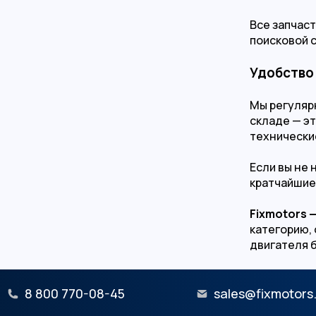
Все запчас
поисковой 
Удобство 
Мы регуляр
складе — э
технически
Если вы не 
кратчайшие
Fixmotors 
категорию,
двигателя 
8 800 770-08-45
sales@fixmotors