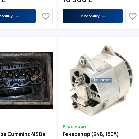
орзину
В корзину
В наличии
оре Cummins 4ISBe
Генератор (24В, 150A)