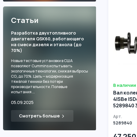
Статьи
Разработка двухтопливного
двигателя QSK60, работающего
на смеси дизеля и этанола (до
70%)
Новые тестовые установки в США
позволяют Cummins испытывать
экологичные технологии, снижая выбросы
CO₂ до 70%. Цель — модернизация
тяжёлой техники без потери
В наличии
производительности. Полевые
Вал коле
испытания ...
4ISBe ISD
05.09.2025
5289840 
5289839 
Смотреть больше
Арт.
5289840
47 250