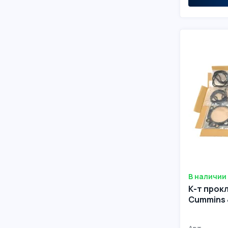
В наличии
К-т прок
Cummins 