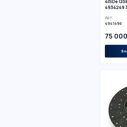
4ISDe QS
4934249 
5311253 5
Арт.
4941496
75 000
В к