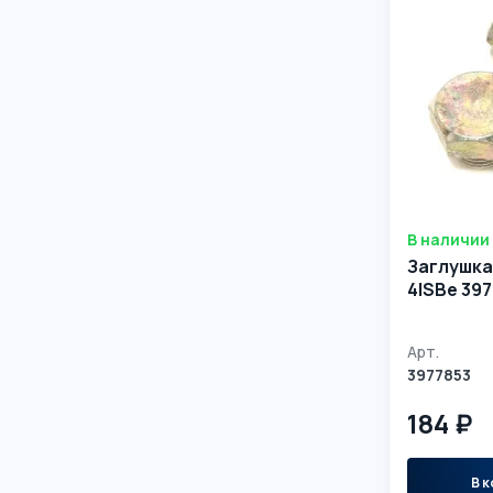
В наличии
Заглушка
4ISBе 39
Арт.
3977853
184 ₽
В к