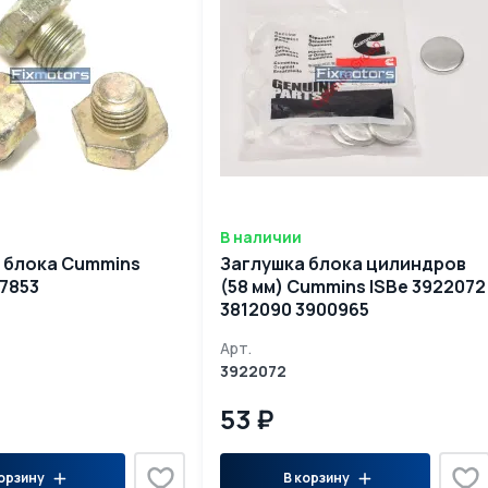
В наличии
 блока Cummins
Заглушка блока цилиндров
77853
(58 мм) Cummins ISBe 3922072
3812090 3900965
Арт.
3922072
53 ₽
орзину
В корзину