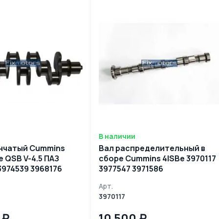
В наличии
нчатый Cummins
Вал распределительный в
e QSB V-4.5 ПАЗ
сборе Cummins 4ISBe 3970117
3974539 3968176
3977547 3971586
3968177
Арт.
3970117
 ₽
10 500 ₽