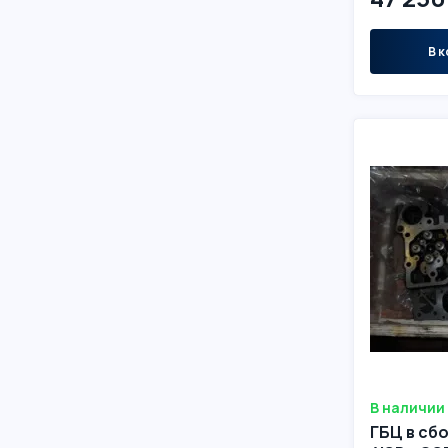
В к
В наличии
ГБЦ в сб