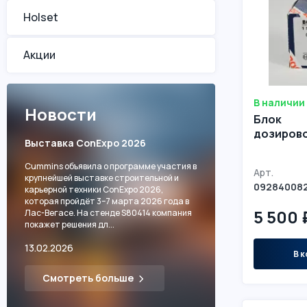
Holset
Акции
В наличии
Новости
Блок
дозирово
Выставка ConExpo 2026
Cummins объявила о программе участия в
Арт.
крупнейшей выставке строительной и
09284008
карьерной техники ConExpo 2026,
которая пройдёт 3–7 марта 2026 года в
5 500 
Лас-Вегасе. На стенде S80414 компания
покажет решения дл...
13.02.2026
В к
Смотреть больше