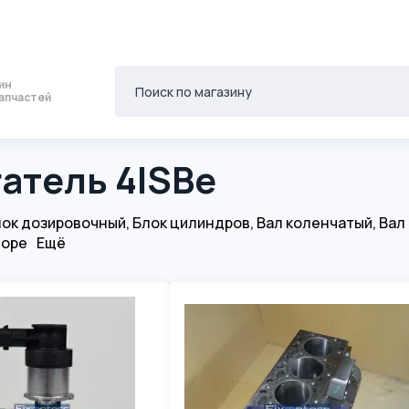
ин
апчастей
атель 4ISBe
лок дозировочный
,
Блок цилиндров
,
Вал коленчатый
,
Вал
боре
Ещё