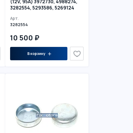
(12V, 95A) 3972730, 4988274,
3282554, 5293586, 5269124
Арт.
3282554
10 500 ₽
В корзину