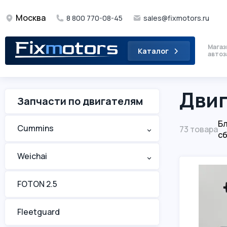
Москва
8 800 770-08-45
sales@fixmotors.ru
Магаз
Каталог
автоз
Двиг
Запчасти по двигателям
Б
Cummins
^
73 товара
с
Weichai
^
FOTON 2.5
Fleetguard