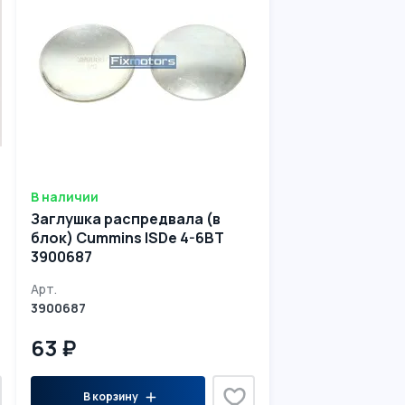
В наличии
Заглушка распредвала (в
блок) Cummins ISDe 4-6BT
3900687
Арт.
3900687
63 ₽
В корзину