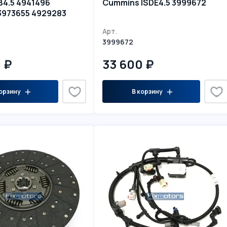
B4.5 4941496
Cummins ISDE4.5 3999672
3973655 4929283
361608
Арт.
3999672
 ₽
33 600 ₽
орзину
В корзину