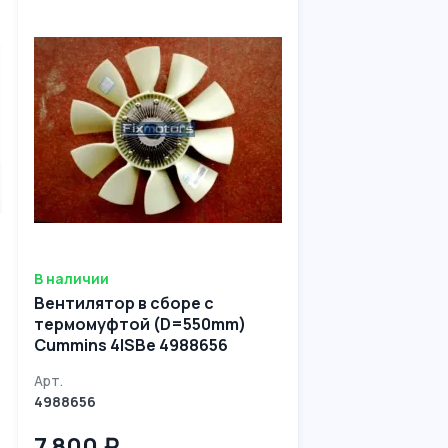
В наличии
Вентилятор в сборе с
термомуфтой (D=550mm)
Cummins 4ISBe 4988656
Арт.
4988656
7 800 ₽