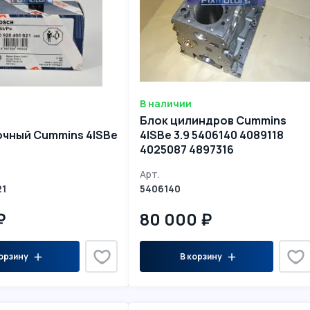
В наличии
Блок цилиндров Cummins
чный Cummins 4ISBe 0928400821
4ISBe 3.9 5406140 4089118
4025087 4897316
Арт.
21
5406140
₽
80 000 ₽
орзину
В корзину