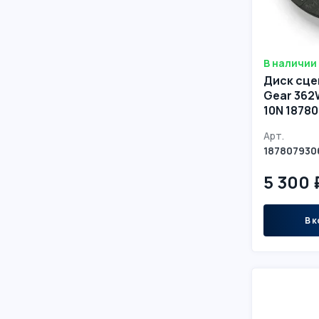
В наличии
Диск сце
Gear 362
10N 1878
Арт.
187807930
5 300 
В к