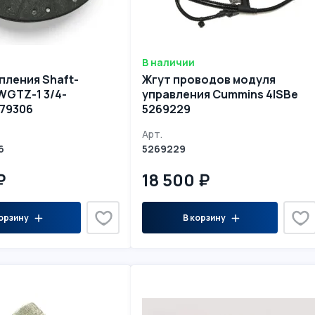
В наличии
пления Shaft-
Жгут проводов модуля
WGTZ-1 3/4-
управления Cummins 4ISBe
079306
5269229
Арт.
6
5269229
₽
18 500 ₽
орзину
В корзину