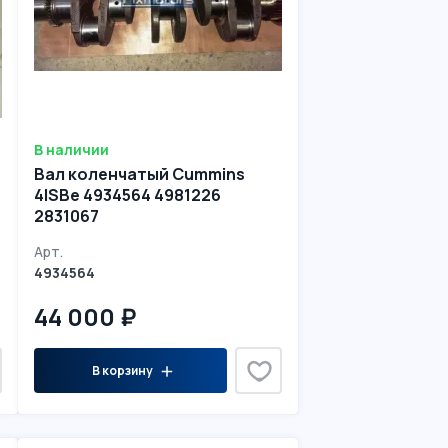
В наличии
Вал коленчатый Cummins
4ISBe 4934564 4981226
2831067
Арт.
4934564
44 000 ₽
В корзину