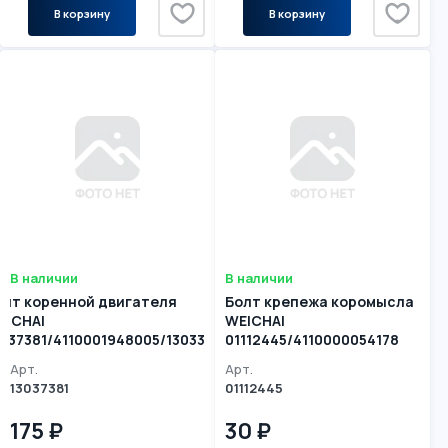
В корзину
В корзину
В наличии
В наличии
олт коренной двигателя
Болт крепежа коромысла
EICHAI
WEICHAI
3037381/4110001948005/13033057
01112445/4110000054178
Арт.
Арт.
13037381
01112445
175 ₽
30 ₽