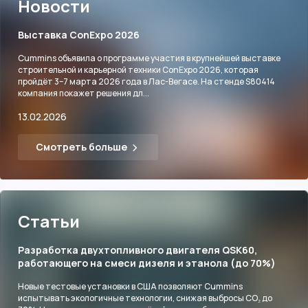
Новости
Выставка ConExpo 2026
Cummins объявила о программе участия в крупнейшей выставке
строительной и карьерной техники ConExpo 2026, которая
пройдёт 3–7 марта 2026 года в Лас-Вегасе. На стенде S80414
компания покажет решения дл...
13.02.2026
Смотреть больше
Статьи
Разработка двухтопливного двигателя QSK60,
работающего на смеси дизеля и этанола (до 70%)
Новые тестовые установки в США позволяют Cummins
испытывать экологичные технологии, снижая выбросы CO₂ до