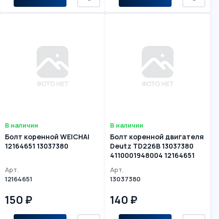
В наличии
В наличии
Болт коренной WEICHAI
Болт коренной двигателя
12164651 13037380
Deutz TD226B 13037380
4110001948004 12164651
4110000054157
Арт.
Арт.
12164651
13037380
150 ₽
140 ₽