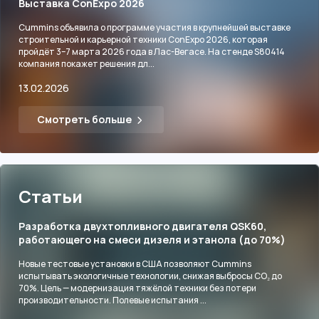
Выставка ConExpo 2026
Cummins объявила о программе участия в крупнейшей выставке
строительной и карьерной техники ConExpo 2026, которая
пройдёт 3–7 марта 2026 года в Лас-Вегасе. На стенде S80414
компания покажет решения дл...
13.02.2026
Смотреть больше
Статьи
Разработка двухтопливного двигателя QSK60,
работающего на смеси дизеля и этанола (до 70%)
Новые тестовые установки в США позволяют Cummins
испытывать экологичные технологии, снижая выбросы CO₂ до
70%. Цель — модернизация тяжёлой техники без потери
производительности. Полевые испытания ...