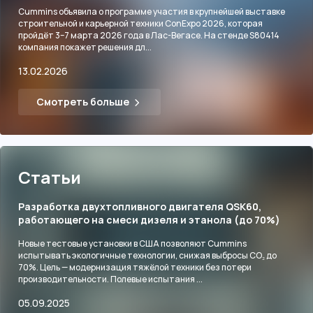
Cummins объявила о программе участия в крупнейшей выставке
строительной и карьерной техники ConExpo 2026, которая
пройдёт 3–7 марта 2026 года в Лас-Вегасе. На стенде S80414
компания покажет решения дл...
13.02.2026
Смотреть больше
Статьи
Разработка двухтопливного двигателя QSK60,
работающего на смеси дизеля и этанола (до 70%)
Новые тестовые установки в США позволяют Cummins
испытывать экологичные технологии, снижая выбросы CO₂ до
70%. Цель — модернизация тяжёлой техники без потери
производительности. Полевые испытания ...
05.09.2025